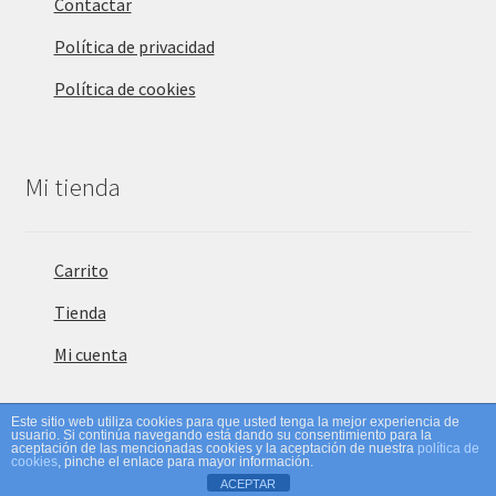
Contactar
Política de privacidad
Política de cookies
Mi tienda
Carrito
Tienda
Mi cuenta
Este sitio web utiliza cookies para que usted tenga la mejor experiencia de
usuario. Si continúa navegando está dando su consentimiento para la
0
aceptación de las mencionadas cookies y la aceptación de nuestra
política de
cookies
, pinche el enlace para mayor información.
Buscar
ACEPTAR