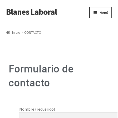
Blanes Laboral
Menú
Inicio
Inicio
CONTACTO
Carrito
CONTACTO
Formulario de
Finalizar compra
contacto
Mi cuenta
OFERTAS
Política de cookies
Nombre (requerido)