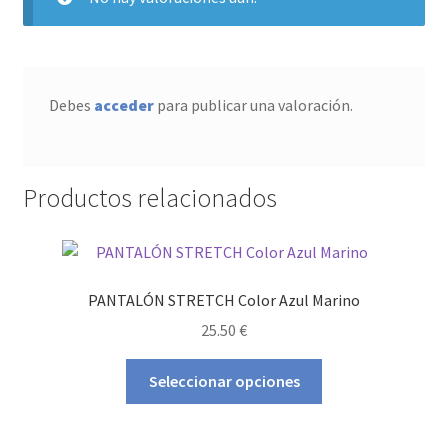
Debes
acceder
para publicar una valoración.
Productos relacionados
PANTALÓN STRETCH Color Azul Marino
25.50
€
Este
Seleccionar opciones
producto
tiene
múltiples