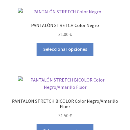
variantes.
Las
opciones
PANTALÓN STRETCH Color Negro
se
31.00
€
pueden
elegir
Este
Seleccionar opciones
en
producto
la
tiene
página
múltiples
de
variantes.
producto
Las
opciones
se
PANTALÓN STRETCH BICOLOR Color Negro/Amarillo
pueden
Fluor
elegir
31.50
€
en
la
Este