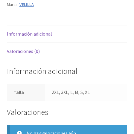
Marca:
VELILLA
Navy/Naranja
Fluor
cantidad
Información adicional
Valoraciones (0)
Información adicional
Talla
2XL, 3XL, L, M, S, XL
Valoraciones
No hay valoraciones aún.