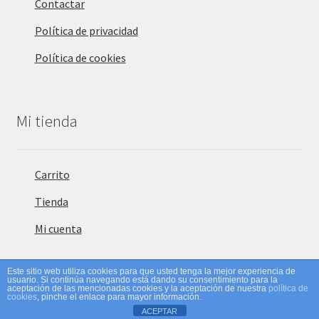
Contactar
Política de privacidad
Política de cookies
Mi tienda
Carrito
Tienda
Mi cuenta
Este sitio web utiliza cookies para que usted tenga la mejor experiencia de
usuario. Si continúa navegando está dando su consentimiento para la
0
aceptación de las mencionadas cookies y la aceptación de nuestra
política de
cookies
, pinche el enlace para mayor información.
Buscar
Buscar
ACEPTAR