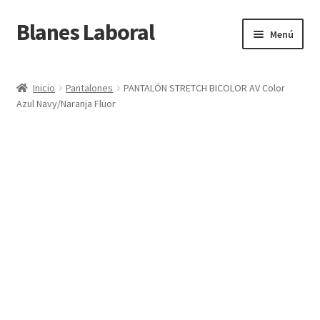
Blanes Laboral
Ir
Ir
Menú
a
al
la
contenido
Inicio
navegación
Inicio
Pantalones
PANTALÓN STRETCH BICOLOR AV Color
Azul Navy/Naranja Fluor
Carrito
CONTACTO
Finalizar compra
Mi cuenta
OFERTAS
Política de cookies