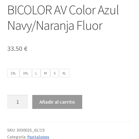
BICOLOR AV Color Azul
Navy/Naranja Fluor
33.50
€
2XL
3XL
L
M
S
XL
PANTALÓN
Añadir al carrito
STRETCH
BICOLOR
AV
Color
SKU:
303002S_61/19
Categoría:
Pantalones
Azul