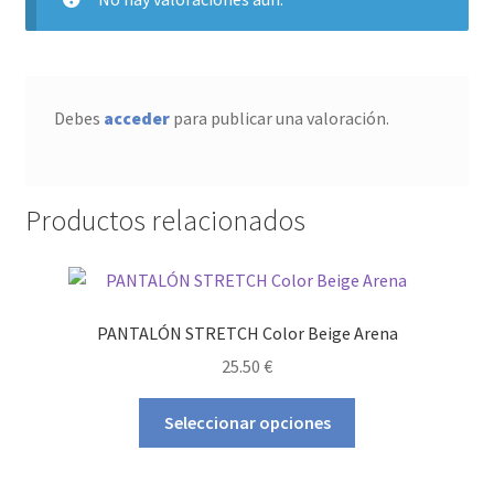
Debes
acceder
para publicar una valoración.
Productos relacionados
PANTALÓN STRETCH Color Beige Arena
25.50
€
Este
Seleccionar opciones
producto
tiene
múltiples