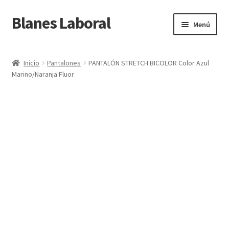
Blanes Laboral
Ir
Ir
Menú
a
al
la
contenido
Inicio
navegación
Inicio
Pantalones
PANTALÓN STRETCH BICOLOR Color Azul
Marino/Naranja Fluor
Carrito
CONTACTO
Finalizar compra
Mi cuenta
OFERTAS
Política de cookies