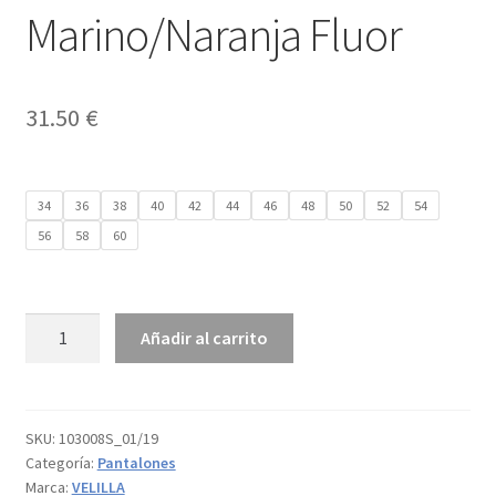
Marino/Naranja Fluor
31.50
€
34
36
38
40
42
44
46
48
50
52
54
56
58
60
PANTALÓN
Añadir al carrito
STRETCH
BICOLOR
Color
Azul
SKU:
103008S_01/19
Categoría:
Pantalones
Marino/Naranja
Marca:
VELILLA
Fluor